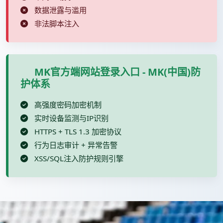
数据泄露与滥用
非法脚本注入
MK官方端网站登录入口 - MK(中国)防
护体系
高强度密码加密机制
实时设备监测与IP识别
HTTPS + TLS 1.3 加密协议
行为日志审计 + 异常告警
XSS/SQL注入防护规则引擎