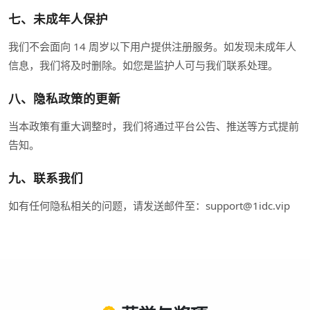
七、未成年人保护
我们不会面向 14 周岁以下用户提供注册服务。如发现未成年人
信息，我们将及时删除。如您是监护人可与我们联系处理。
八、隐私政策的更新
当本政策有重大调整时，我们将通过平台公告、推送等方式提前
告知。
九、联系我们
如有任何隐私相关的问题，请发送邮件至：support@1idc.vip