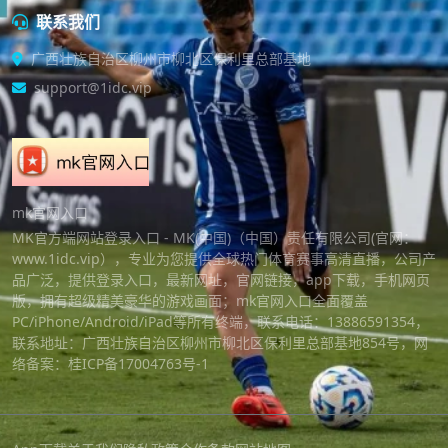
联系我们
广西壮族自治区柳州市柳北区保利里总部基地
support@1idc.vip
mk官网入口
MK官方端网站登录入口 - MK(中国)（中国）责任有限公司(官网：
www.1idc.vip），专业为您提供全球热门体育赛事高清直播，公司产
品广泛，提供登录入口，最新网址，官网链接，app下载，手机网页
版，拥有超级精美豪华的游戏画面；mk官网入口全面覆盖
PC/iPhone/Android/iPad等所有终端，联系电话：13886591354，
联系地址：广西壮族自治区柳州市柳北区保利里总部基地854号，网
络备案：桂ICP备17004763号-1