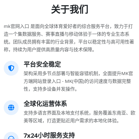
关于我们
mk官网入口 是面向全球体育爱好者的综合服务平台，致力于打
造一个集数据服务、赛事直播与移动体验于一体的专业生态系
统。团队成员拥有丰富的行业背景，平台以稳定性与高可用性著
称，持续为用户提供高质量内容与技术保障。
平台安全稳定
架构采用多节点部署与智能容错机制，全面提升MK官
方端网站登录入口 - MK(中国)的访问速度与数据完整
性，支持多设备并发操作。
全球化运营体系
支持多语言界面及本地支付系统，服务覆盖东南亚、欧
美等区域，打造更贴近用户需求的本地化体验。
7x24小时服务支持