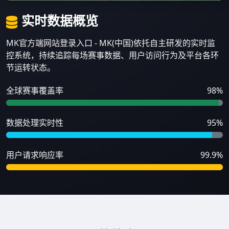
实时数据概览
MK官方端网站登录入口 - MK(中国)依托自主研发的实时监
控系统，持续追踪每场赛事数据、用户访问行为及平台各环
节运转状态。
全球赛事覆盖率
98%
数据处理实时性
95%
用户请求响应率
99.9%