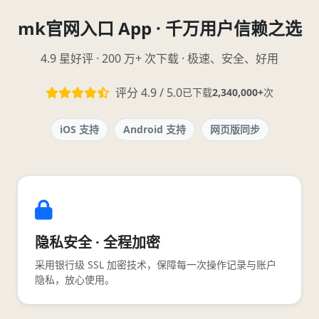
mk官网入口 App · 千万用户信赖之选
4.9 星好评 · 200 万+ 次下载 · 极速、安全、好用
评分 4.9 / 5.0
已下载
2,340,000+
次
iOS 支持
Android 支持
网页版同步
隐私安全 · 全程加密
采用银行级 SSL 加密技术，保障每一次操作记录与账户
隐私，放心使用。