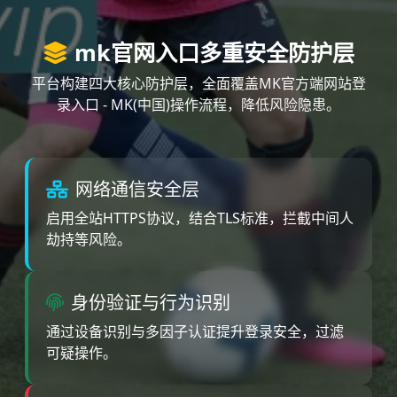
mk官网入口多重安全防护层
平台构建四大核心防护层，全面覆盖MK官方端网站登
录入口 - MK(中国)操作流程，降低风险隐患。
网络通信安全层
启用全站HTTPS协议，结合TLS标准，拦截中间人
劫持等风险。
身份验证与行为识别
通过设备识别与多因子认证提升登录安全，过滤
可疑操作。